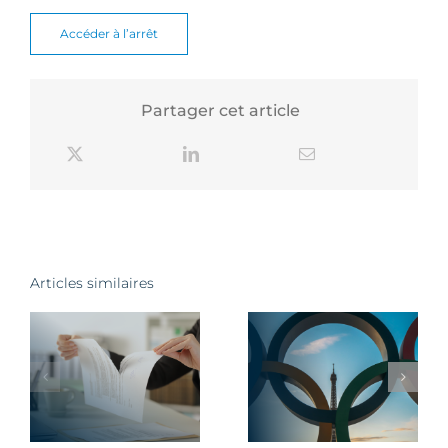
Accéder à l’arrêt
Partager cet article
Articles similaires
Règles à
Conditions de
s
connaître par
travail
les employeurs
transparentes
les
pendant les
et prévisibles
Jeux
dans l’Union