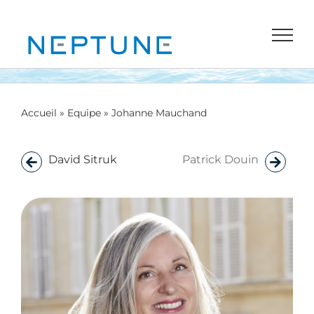
Passer
au
contenu
Accueil
»
Equipe
»
Johanne Mauchand
David Sitruk
Patrick Douin